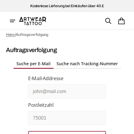
Direkt
Kostenlose Lieferung bei Einkäufen über 40 £
zum
Inhalt
Ware
/
Heim
Auftragsverfolgung
Auftragsverfolgung
Suche per E-Mail
Suche nach Tracking-Nummer
E-Mail-Addresse
Postleitzahl