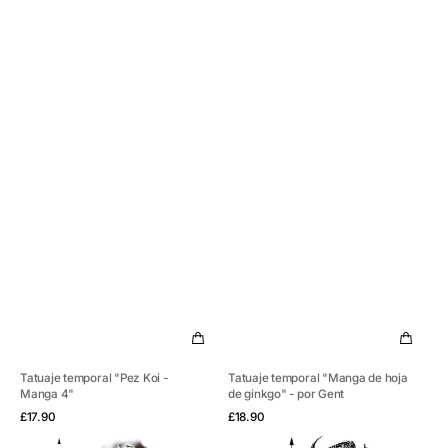
Tatuaje temporal "Pez Koi -
Tatuaje temporal "Manga de hoja
Manga 4"
de ginkgo" - por Gent
Vista rápida
Vista rápida
Precio
Precio
£17.90
£18.90
habitual
habitual
Tatuaje
Tatuaje