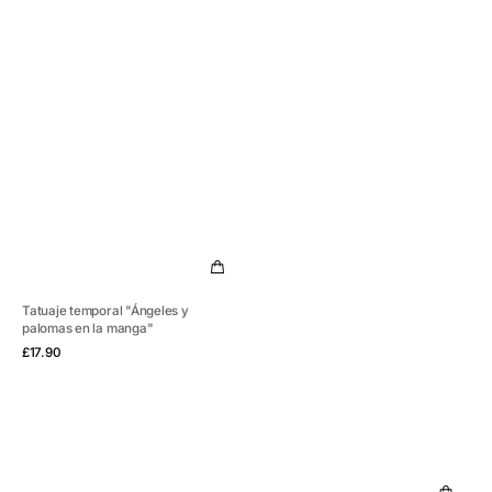
Tatuaje temporal "Ángeles y
palomas en la manga"
Vista rápida
Precio
£17.90
habitual