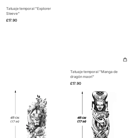
Tatuaje temporal "Explorer
Sleeve"
Vista rápida
Precio
£17.90
habitual
Tatuaje temporal "Manga de
dragón maorí"
Vista rápida
Precio
£17.90
habitual
Tatuaje
Tatuaje
temporal
temporal
"Manga
"Manga
de
de
león
Buda"
floral
gris"