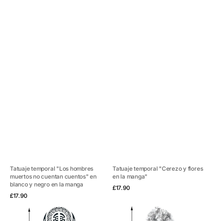
Tatuaje temporal "Los hombres
Tatuaje temporal "Cerezo y flores
muertos no cuentan cuentos" en
en la manga"
blanco y negro en la manga
Vista rápida
Precio
£17.90
Vista rápida
Precio
habitual
£17.90
habitual
Tatuaje
Tatuaje
temporal
temporal