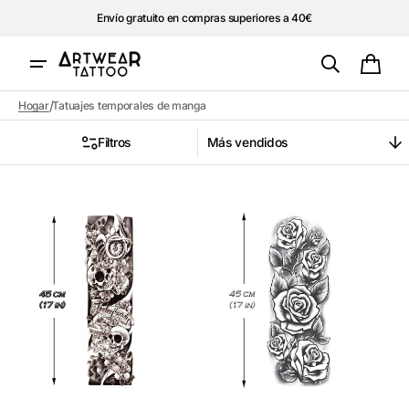
Envío gratuito en compras superiores a 40€
rectamente
 contenido
Carrit
/
Hogar
Tatuajes temporales de manga
Filtros
Ordenar
por
Tatuaje
Tatuaje
temporal
temporal
"Calaveras
"Rosas
en
en
blanco
la
y
manga"
negro,
manga
2"