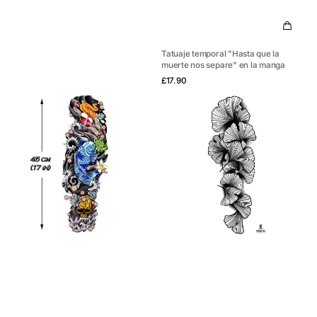
Tatuaje temporal "Hasta que la
muerte nos separe" en la manga
Vista rápida
Precio
£17.90
habitual
Tatuaje
Tatuaje
temporal
temporal
"Pez
"Manga
Koi
de
-
hoja
Manga
de
4"
ginkgo"
-
por
Gent