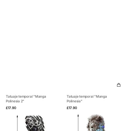
Tatuaje temporal "Manga
Tatuaje temporal "Manga
Polinesia 2"
Polinesia"
Vista rápida
Vista rápida
Precio
Precio
£17.90
£17.90
habitual
habitual
Tatuaje
Tatuaje
temporal
temporal
"Manga
"Manga