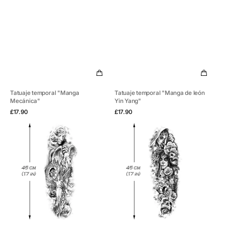
Tatuaje temporal "Manga
Tatuaje temporal "Manga de león
Mecánica"
Yin Yang"
Vista rápida
Vista rápida
Precio
Precio
£17.90
£17.90
habitual
habitual
Tatuaje
Tatuaje
temporal
temporal
"Ángeles
"Santa
y
Muerte
palomas
y
en
Calavera"
la
manga"