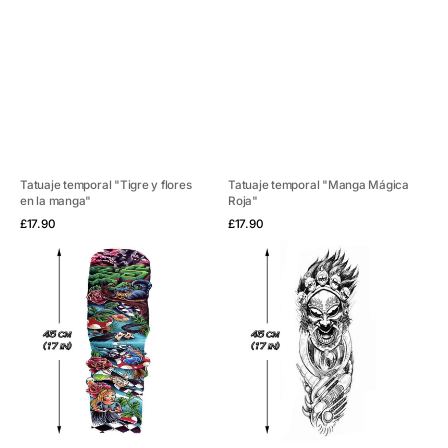
Tatuaje temporal "Tigre y flores
Tatuaje temporal "Manga Mágica
en la manga"
Roja"
Vista rápida
Vista rápida
Precio
Precio
£17.90
£17.90
habitual
habitual
Tatuaje
Tatuaje
temporal
temporal
"Alice
"Manga
Sleeve"
del
Diablo"