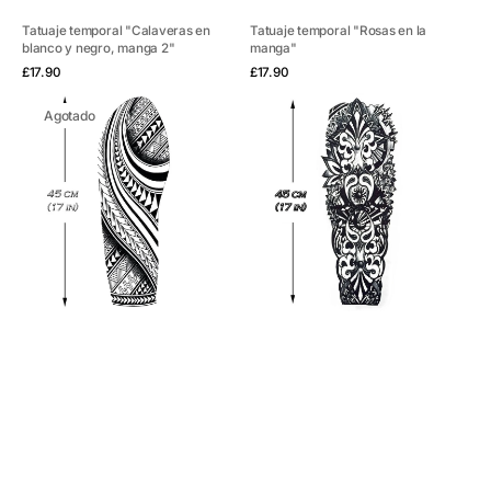
Tatuaje temporal "Calaveras en
Tatuaje temporal "Rosas en la
blanco y negro, manga 2"
manga"
Vista rápida
Vista rápida
Precio
Precio
£17.90
£17.90
habitual
habitual
Tatuaje
Tatuaje
Agotado
temporal
temporal
"Manga
"Manga
Polinesia
Polinesia"
2"