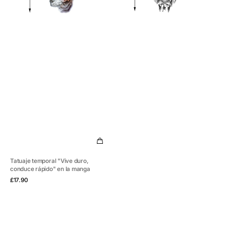
la
manga
Tatuaje temporal "Vive duro,
conduce rápido" en la manga
Vista rápida
Precio
£17.90
habitual