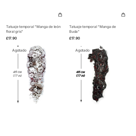
Tatuaje temporal "Manga de león
Tatuaje temporal "Manga de
floral gris"
Buda"
Vista rápida
Vista rápida
Precio
Precio
£17.90
£17.90
habitual
habitual
Tatuaje
Tatuaje
Agotado
Agotado
temporal
temporal
"Tigre
"Manga
y
Mágica
flores
Roja"
en
la
manga"