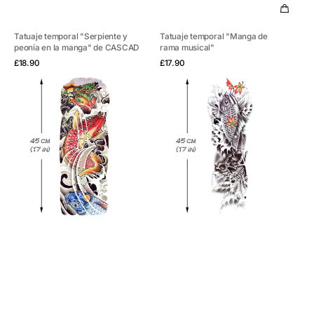
Tatuaje temporal "Serpiente y
Tatuaje temporal "Manga de
peonía en la manga" de CASCAD
rama musical"
Vista rápida
Vista rápida
Precio
Precio
£18.90
£17.90
habitual
habitual
Tatuaje
Tatuaje
temporal
temporal
"Koi
"Pez
y
Koi
Dragón
-
en
Manga
la
3"
Manga"