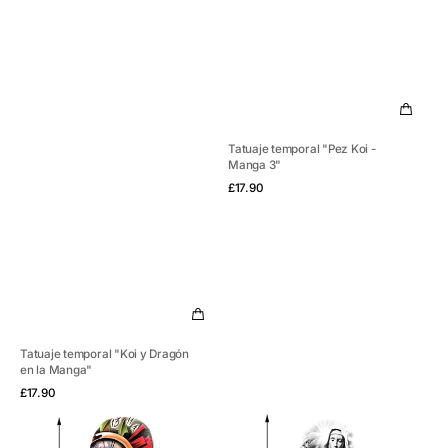
Tatuaje temporal "Pez Koi -
Manga 3"
Vista rápida
Precio
£17.90
habitual
Tatuaje temporal "Koi y Dragón
en la Manga"
Vista rápida
Precio
£17.90
habitual
Tatuaje
Tatuaje
temporal
temporal