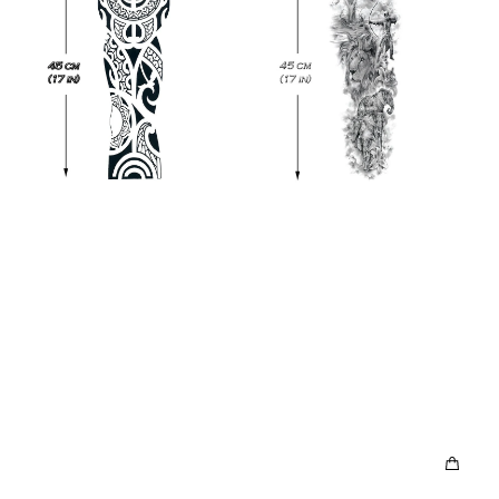
"Manga
"Manga
maorí"
Salvaje"