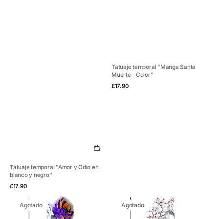
Tatuaje temporal "Manga Santa
Muerte - Color"
Vista rápida
Precio
£17.90
habitual
Tatuaje temporal "Amor y Odio en
blanco y negro"
Vista rápida
Precio
£17.90
habitual
Tatuaje
Tatuaje
Agotado
Agotado
temporal
temporal
"Pez
"El